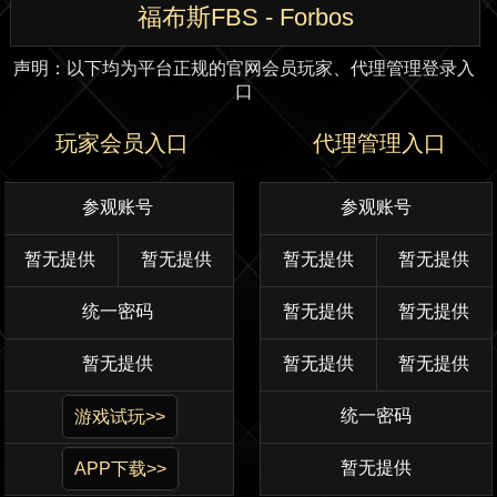
福布斯FBS - Forbos
声明：以下均为平台正规的官网会员玩家、代理管理登录入
口
玩家会员入口
代理管理入口
参观账号
参观账号
暂无提供
暂无提供
暂无提供
暂无提供
统一密码
暂无提供
暂无提供
暂无提供
暂无提供
暂无提供
统一密码
游戏试玩>>
暂无提供
APP下载>>