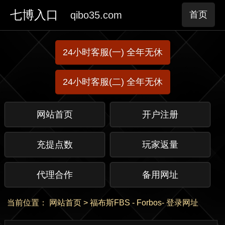
七博入口
qibo35.com
首页
24小时客服(一) 全年无休
24小时客服(二) 全年无休
网站首页
开户注册
充提点数
玩家返量
代理合作
备用网址
当前位置：
网站首页
>
福布斯FBS - Forbos- 登录网址