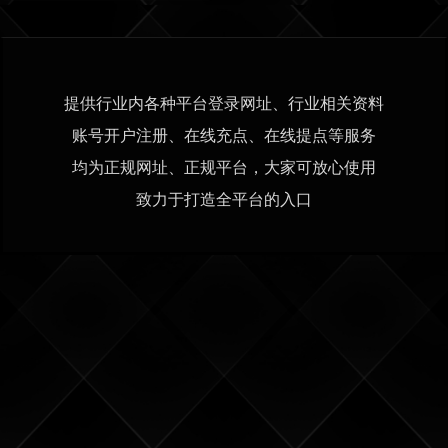
提供行业内各种平台登录网址、行业相关资料
账号开户注册、在线充点、在线提点等服务
均为正规网址、正规平台，大家可放心使用
致力于打造全平台的入口